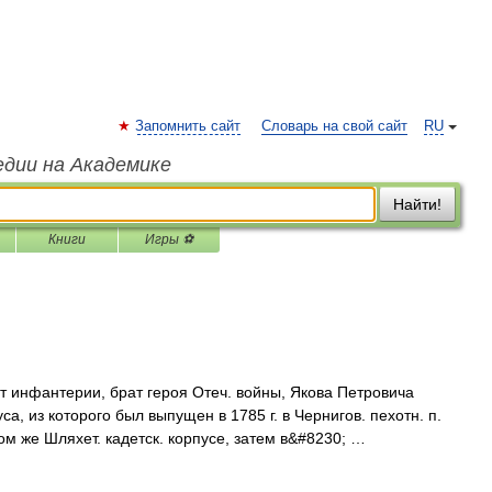
Запомнить сайт
Словарь на свой сайт
RU
едии на Академике
Найти!
Книги
Игры ⚽
 инфантерии, брат героя Отеч. войны, Якова Петровича
са, из которого был выпущен в 1785 г. в Чернигов. пехотн. п.
том же Шляхет. кадетск. корпусе, затем в&#8230; …