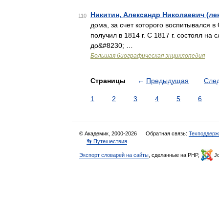
Никитин, Александр Николаевич (ле
110
дома, за счет которого воспитывался в
получил в 1814 г. С 1817 г. состоял на
до&#8230; …
Большая биографическая энциклопедия
Страницы
←
Предыдущая
Сле
1
2
3
4
5
6
© Академик, 2000-2026
Обратная связь:
Техподдерж
👣 Путешествия
Экспорт словарей на сайты
, сделанные на PHP,
Jo