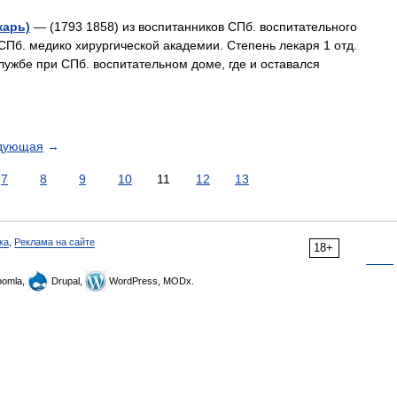
карь)
— (1793 1858) из воспитанников СПб. воспитательного
 СПб. медико хирургической академии. Степень лекаря 1 отд.
 службе при СПб. воспитательном доме, где и оставался
дующая
→
7
8
9
10
11
12
13
ка
,
Реклама на сайте
18+
omla,
Drupal,
WordPress, MODx.