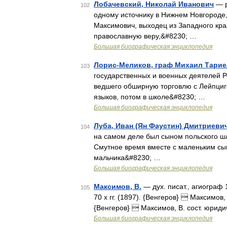
Лобачевский, Николай Иванович
— р
102
одному источнику в Нижнем Новгороде,
Максимович, выходец из Западного кр
православную веру,&#8230; …
Большая биографическая энциклопедия
Лорис-Меликов, граф Михаил Тари
103
государственных и военных деятелей Р
ведшего обширную торговлю с Лейпциго
языков, потом в школе&#8230; …
Большая биографическая энциклопедия
Луба, Иван (Ян Фаустин) Дмитриеви
104
на самом деле был сыном польского ш
Смутное время вместе с маленьким сыно
мальчика&#8230; …
Большая биографическая энциклопедия
Максимов, В.
— дух. писат., агиограф 
105
70 х гг. (1897). {Венгеров}  Максимов,
{Венгеров}  Максимов, В. сост. юрид
Большая биографическая энциклопедия