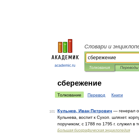
Словари и энциклоп
academic.ru
Толкования
Переводы
сбережение
Толкование
Перевод
Книги
Кульнев, Иван Петрович
— генерал от
101
Кульнева, воспит к Сухоп. шляхет. корпу
поручиком; с 1788 по 1795 г. служил в 
Большая биографическая энциклопедия