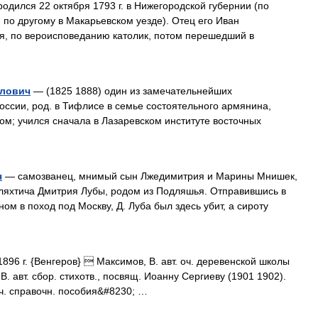
одился 22 октября 1793 г. в Нижегородской губернии (по
 по другому в Макарьевском уезде). Отец его Иван
ая, по вероисповеданию католик, потом перешедший в
елович
— (1825 1888) один из замечательнейших
оссии, род. в Тифлисе в семье состоятельного армянина,
м; учился сначала в Лазаревском институте восточных
ч
— самозванец, мнимый сын Лжедимитрия и Марины Мнишек,
ляхтича Дмитрия Лубы, родом из Подляшья. Отправившись в
м в поход под Москву, Д. Луба был здесь убит, а сироту
1896 г. {Венгеров}  Максимов, В. авт. оч. деревенской школы
 В. авт. сбор. стихотв., посвящ. Иоанну Сергиеву (1901 1902).
ич. справочн. пособия&#8230; …