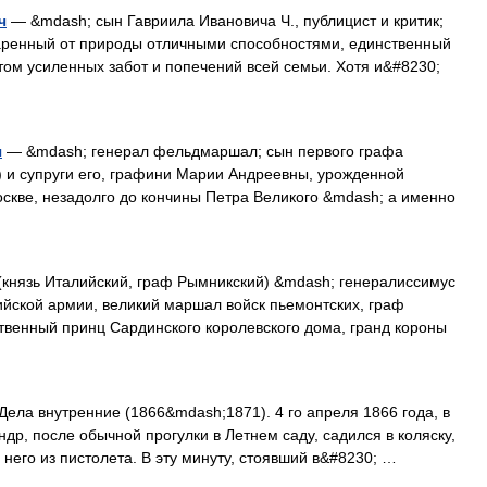
ч
— &mdash; сын Гавриила Ивановича Ч., публицист и критик;
Одаренный от природы отличными способностями, единственный
том усиленных забот и попечений всей семьи. Хотя и&#8230;
ч
— &mdash; генерал фельдмаршал; сын первого графа
 и супруги его, графини Марии Андреевны, урожденной
оскве, незадолго до кончины Петра Великого &mdash; а именно
князь Италийский, граф Рымникский) &mdash; генералиссимус
йской армии, великий маршал войск пьемонтских, граф
венный принц Сардинского королевского дома, гранд короны
 Дела внутренние (1866&mdash;1871). 4 го апреля 1866 года, в
др, после обычной прогулки в Летнем саду, садился в коляску,
 него из пистолета. В эту минуту, стоявший в&#8230; …