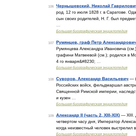
Чернышевский, Николай Гаврилови
106
род. 12 го июля 1828 г. в Саратове. 
сын своих родителей, Н. Г. был предме
…
Большая биографическая энциклопедия
Румянцев, граф Петр Александрови
107
Румянцева Александра Ивановича (см.)
графини Матвеевой (см.); родился в М
4 го января&#8230; …
Большая биографическая энциклопедия
Суворов, Александр Васильевич
— (
108
Российских войск, фельдмаршал австри
Священной Римской империи, наследст
и кузен …
Большая биографическая энциклопедия
Александр II (часть 2, XIII-XIX)
— XIII.
109
четвертом часу дня, Император Алексан
когда неизвестный человек выстрелил в
Большая биографическая энциклопедия